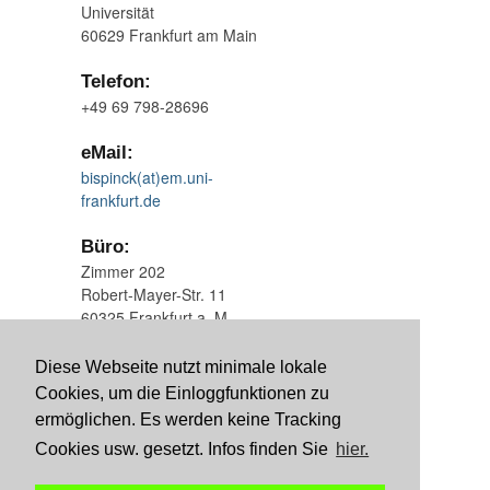
Universität
60629 Frankfurt am Main
Telefon:
+49 69 798-28696
eMail:
bispinck(at)em.uni-
frankfurt.de
Büro:
Zimmer 202
Robert-Mayer-Str. 11
60325 Frankfurt a. M.
Bib
LSF
Impressum
Diese Webseite nutzt minimale lokale
Cookies, um die Einloggfunktionen zu
ermöglichen. Es werden keine Tracking
Cookies usw. gesetzt. Infos finden Sie
hier.