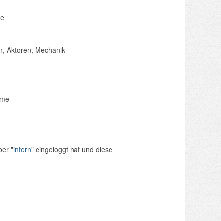
se
n, Aktoren, Mechanik
eme
ber "
intern
" eingeloggt hat und diese