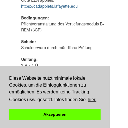
Gute EDA applets:
https://cadapplets.lafayette.edu
Bedingungen:
Pflichtveranstaltung des Vertiefungsmoduls B-
REM (6CP)
Schein:
Scheinerwerb durch mündliche Prüfung
Umfang:
3 V + 1 Ü
Bib
LSF
Diese Webseite nutzt minimale lokale
Cookies, um die Einloggfunktionen zu
Datenschutzerklärung
Impressum
ermöglichen. Es werden keine Tracking
Cookies usw. gesetzt. Infos finden Sie
hier.
Akzeptieren